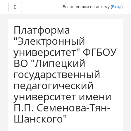
Боковая панель
Вы не вошли в систему (
Вход
)
Перейти
к
Платформа
основному
содержанию
"Электронный
университет" ФГБОУ
ВО "Липецкий
государственный
педагогический
университет имени
П.П. Семенова-Тян-
Шанского"